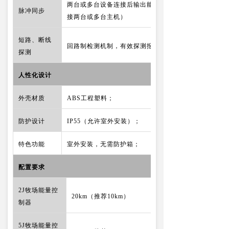
两台或多台设备连接后输出能量为N+N=2N（使用同步
脉冲同步
接两台或多台主机）
短路、断线
回路制检测机制，有效探测报警
探测
人性化设计
外壳材质
ABS工程塑料；
防护设计
IP55（允许室外安装）；
特色功能
室外安装，无需防护箱；
配置要求
2J牧场能量控
20km（推荐10km）
制器
5J牧场能量控