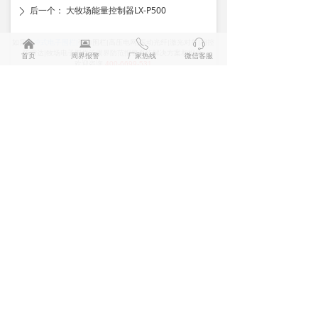
后一个：
大牧场能量控制器LX-P500
ꄲ
낀
뀵
ꂅ
ꁱ
如需
脉冲式电子围栏|
张力围栏|高压电网|振动光纤|激光对射|相控
阵雷达|牧场电子围栏等周界防范报警系统解决方案和报价
首页
周界报警
厂家热线
微信客服
欢迎咨询
400-6699-531
兰星抖音号
兰星公众号
周界报警系统相关资讯
别墅安装电子围栏有哪些注意事项？
超级酷炫的安防黑科技产品，分布式振动光纤系统
校园安防，不仅仅是一道围墙，更是一份责任！安全，从关注开始
2024年五一劳动节放假通知
防雷接地：守护你的家园与周界安防系统设备的必备措施
喜报：兰星科技发明专利成功落地
周界报警系统相关视频