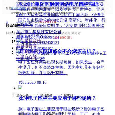
LX-2018单防区触网网络电子围栏主机
高速增长期。“平安城市”、“科技强警”等重大项
如需
脉冲电子围栏
|张力围栏|高压电网|振动光纤|激光对射|相控阵
目工程在国内展开，以及奥运会、世博会、亚运
雷达|牧场电子围栏等周界防范报警系统解决方案和报价
¥ 0.00
会、大运会等重要国际活动在中国举办，促进中
国安防市场需求的持续升温;高清化、智能化、行
欢迎咨询
400-6699-531
ꁣ
立即购买
业化应用趋势日益明显，“大安防”时代即将来临
联系我们
深圳市兰星科技有限公司
脉冲|张力电子围栏 牧场围栏 高压电网 振动光纤 激光对
넶
83
2011-07-02
服务热线：
400 6699 531
射 相控阵雷达 周界报警厂家
400-6699-531
客服微信：
18902458121
兰星抖音号
邮箱：
hx@lanstar.net
电子围栏长期短路会不会烧坏主机？
地址：
广东省深圳市龙华区工业东路利金城科技工
兰星公众号
业园8栋厂房3楼
电子围栏外网会出现长期短路，如果发生，会产
生温升，但不会烧坏主机。因为主机具有良好的
散热功能，并且温升有限。
넶
85
2020-09-10
兰星公众号 兰星抖音号 兰星客服
脉冲电子围栏主要应用于哪些场所？
脉冲电子围栏主要应用于哪些场所？脉冲电子围
兰星（Lanstar），专心做好一件事！
栏主要应用于小区、别墅、学校、工厂、仓库、