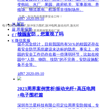
变电站、水厂、果园、政府机关、军事基地、养
Copyright©2020 www.lanstar.net
殖场、物流基地、机场等非强制场所。
兰星～专注高品质周界安全22年！
넶
87
2020-09-10
낀
首页
电子围栏,牧场围栏,脉冲张力围栏,脉冲电网,振动光纤,激光对
뀵
周界报警
射,深圳兰星周界报警系统厂家
校园安防，您重视了吗
ꂅ
厂家热线
ꁱ
微信客服
据不完全统计，目前我国尚有50％的校园还存在
着安全防范系统建设未达标的隐患。事实上，校
园的安全工作仍存在着一些薄弱环节，比如在校
园中“人防、物防、技防”的不完善，安防设施配
备不全等。
넶
87
2020-09-10
2023周界案例赏析|振动光纤+高压电网
+电子围栏篇
深圳市兰星科技有限公司定位周界安防领域，专