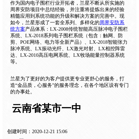
案
作为国内电子围栏行业开拓者，兰星不断从所实施的
例
周界安防项目中总结经验，并注重将提炼出来的经验
关
精髓应用到系统功能的升级和解决方案的完善中。现
于
如今，兰星形成了一套全系列、多样化的
周界安防系
兰
统方案
产品体系：LX-2008传统智能高压脉冲电子围栏
星
系统、LX-2018系列电子围栏系统（包含：触网、防
联
剪、POE网络、电力等全新产品）、LX-2018智能张力
系
脉冲系统、LX振动光纤、LX激光对射、LX相控阵雷
厂
达、LX-2010高压电网系统、LX牧场能量控制器系统
家
等。
兰星为了更好的为客户提供更专业更舒心的服务，打
造“金品质，心服务”的服务理念，在各个地区设有专门
的办事处。
云南省某市一中
创建时间：
2020-12-21
15:06