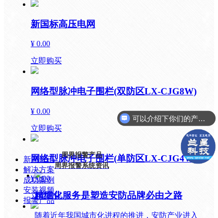
新国标高压电网
¥ 0.00
立即购买
网络型脉冲电子围栏(双防区LX-CJG8W)
¥ 0.00
可以介绍下你们的产品么？
立即购买
周界报警产品
网络型脉冲电子围栏(单防区LX-CJG4W)
新闻资讯
周界报警系统资讯
解决方案
¥ 0.00
成功案例
安装视频
精细化服务是塑造安防品牌必由之路
立即购买
报警产品
随着近年我国城市化进程的推进，安防产业进入