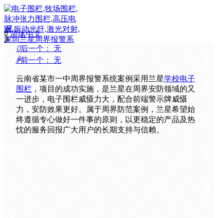
끀
ꀅ
简体中文
ꁲ
ꄲ
后一个：
无
首
ꄴ
前一个：
无
页
周
云南省某市一中周界报警系统案例采用兰星
学校电子
界
围栏
，项目的成功实施，是兰星在周界安防领域的又
产
一进步，电子围栏威慑力大，配合前端警示牌威慑
品
力，安防效果更好。属于周界防范案例，兰星希望始
解
终遵循专心做好一件事的原则，以更稳定的产品及热
决
忱的服务回报广大用户的长期支持与信赖。
方
案
服
务
支
持
成
功