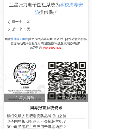
兰星张力电子围栏系统为
学校周界安
防
提供保护
前一个：
无
ꄴ
后一个：
无
ꄲ
如需
脉冲电子围栏
|张力围栏|高压电网|振动光纤|激光对射|相控阵
雷达|牧场电子围栏等周界防范报警系统解决方案和报价
欢迎咨询
400-6699-531
兰星抖音号
兰星公众号
周界报警系统资讯
精细化服务是塑造安防品牌必由之路
电子围栏长期短路会不会烧坏主机？
脉冲电子围栏主要应用于哪些场所？