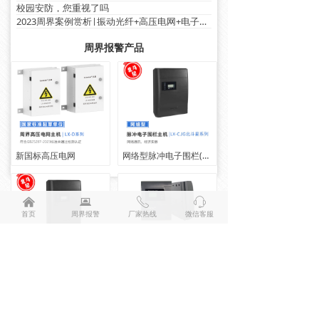
校园安防，您重视了吗
2023周界案例赏析|振动光纤+高压电网+电子围栏篇
周界报警产品
新国标高压电网
网络型脉冲电子围栏(双防区LX-CJG8W)
낀
뀵
ꂅ
ꁱ
首页
周界报警
厂家热线
微信客服
网络型脉冲电子围栏(单防区LX-CJG4W)
LX-2018单防区触网网络电子围栏主机
联系我们