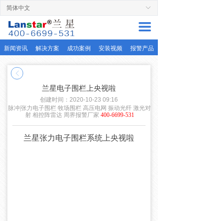
简体中文
ꀅ
首页
끀
周界产品
新闻资讯
解决方案
成功案例
安装视频
报警产品
解决方案
ꁣ
服务支持
兰星电子围栏上央视啦
成功案例
创建时间：
2020-10-23
09:16
脉冲|张力电子围栏 牧场围栏 高压电网 振动光纤 激光对
射 相控阵雷达 周界报警厂家
400-6699-531
关于兰星
兰星张力电子围栏系统上央视啦
联系厂家