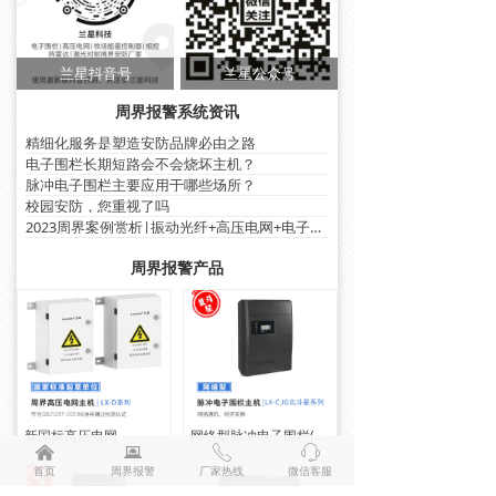
兰星抖音号
兰星公众号
周界报警系统资讯
精细化服务是塑造安防品牌必由之路
电子围栏长期短路会不会烧坏主机？
脉冲电子围栏主要应用于哪些场所？
校园安防，您重视了吗
2023周界案例赏析|振动光纤+高压电网+电子围栏篇
周界报警产品
新国标高压电网
网络型脉冲电子围栏(双防区LX-CJG8W)
낀
뀵
ꂅ
ꁱ
首页
周界报警
厂家热线
微信客服