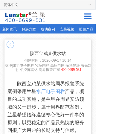
简体中文
ꀅ
首页
끀
周界产品
新闻资讯
解决方案
成功案例
安装视频
报警产品
解决方案
ꁣ
服务支持
陕西宝鸡某供水站
成功案例
创建时间：
2020-09-17
10:14
脉冲|张力电子围栏 牧场围栏 高压电网 振动光纤 激光对
射 相控阵雷达 周界报警厂家
400-6699-531
关于兰星
陕西宝鸡某供水站周界报警系统
联系厂家
案例采用兰星
水厂电子围栏
产品，项
目的成功实施，是兰星在周界安防领
域的又一进步，属于周界防范案例，
兰星希望始终遵循专心做好一件事的
原则，以更稳定的产品及热忱的服务
回报广大用户的长期支持与信赖。