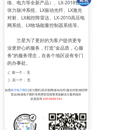
络、电力等全新产品）、LX-2018智能
张力脉冲系统、LX振动光纤、LX激光
对射、LX相控阵雷达、LX-2010高压电
网系统、LX牧场能量控制器系统等。
兰星为了更好的为客户提供更专
业更舒心的服务，打造“金品质，心服
务”的服务理念，在各个地区设有专门
的办事处。
前一个：
无
ꄴ
后一个：
无
ꄲ
如需
脉冲电子围栏
|张力围栏|高压电网|振动光纤|激光对射|相控阵
雷达|牧场电子围栏等周界防范报警系统解决方案和报价
欢迎咨询
400-6699-531