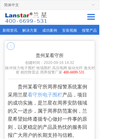
简体中文
ꀅ
首页
끀
周界产品
新闻资讯
解决方案
成功案例
安装视频
报警产品
解决方案
ꁣ
服务支持
贵州某看守所
成功案例
创建时间：
2020-09-16
14:32
脉冲|张力电子围栏 牧场围栏 高压电网 振动光纤 激光对
射 相控阵雷达 周界报警厂家
400-6699-531
关于兰星
贵州某看守所周界报警系统案例
联系厂家
采用兰星
看守所电子围栏
产品，项目
的成功实施，是兰星在周界安防领域
的又一进步，属于周界防范案例，兰
星希望始终遵循专心做好一件事的原
则，以更稳定的产品及热忱的服务回
报广大用户的长期支持与信赖。