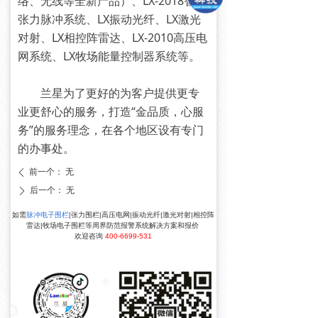
络、无线等全新产品）、LX-2018智能
张力脉冲系统、LX振动光纤、LX激光
对射、LX相控阵雷达、LX-2010高压电
网系统、LX牧场能量控制器系统等。
兰星为了更好的为客户提供更专
业更舒心的服务，打造“金品质，心服
务”的服务理念，在各个地区设有专门
的办事处。
前一个：
无
ꄴ
后一个：
无
ꄲ
如需
脉冲电子围栏
|张力围栏|高压电网|振动光纤|激光对射|相控阵
雷达|牧场电子围栏等周界防范报警系统解决方案和报价
欢迎咨询
400-6699-531