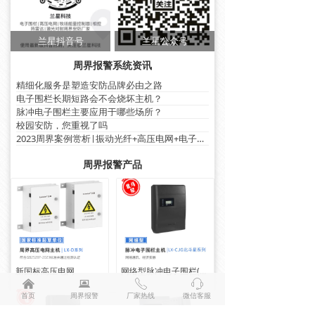
兰星抖音号
兰星公众号
周界报警系统资讯
精细化服务是塑造安防品牌必由之路
电子围栏长期短路会不会烧坏主机？
脉冲电子围栏主要应用于哪些场所？
校园安防，您重视了吗
2023周界案例赏析|振动光纤+高压电网+电子围栏篇
周界报警产品
新国标高压电网
网络型脉冲电子围栏(双防区LX-CJG8W)
낀
뀵
ꂅ
ꁱ
首页
周界报警
厂家热线
微信客服