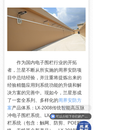
作为国内电子围栏行业的开拓
者，兰星不断从所实施的周界安防项
目中总结经验，并注重将提炼出来的
经验精髓应用到系统功能的升级和解
决方案的完善中。现如今，兰星形成
了一套全系列、多样化的
周界安防方
案
产品体系：LX-2008传统智能高压脉
有周界方案吗？
冲电子围栏系统、LX-2018系列电子围
可以介绍下你们的产品么？
栏系统（包含：触网、防剪、POE网